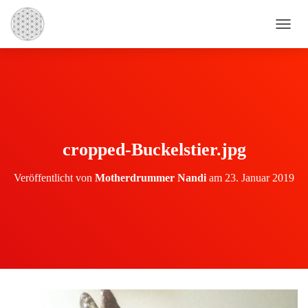
N
A
V
I
G
A
T
I
O
cropped-Buckelstier.jpg
N
U
Veröffentlicht von
Motherdrummer Nandi
am
23. Januar 2019
M
S
C
H
A
L
T
E
N