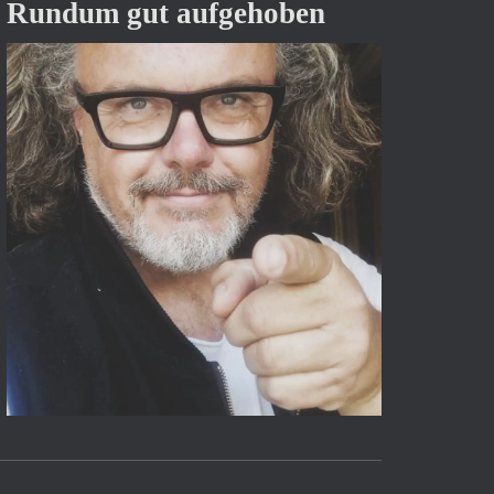
Rundum gut aufgehoben
c
h
:
ingt
Wald Elefant