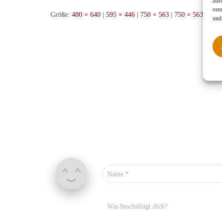
zus
ver
Größe:
480 × 640
|
595 × 446
|
750 × 563
|
750 × 563
|
1536
und
Name
*
Was beschäftigt dich?