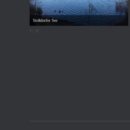
Stoßdorfer See
1 / 11