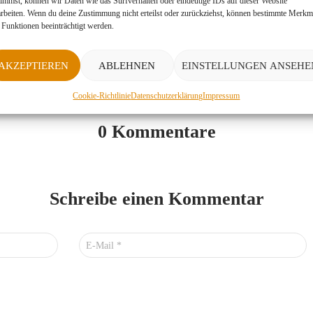
timmst, können wir Daten wie das Surfverhalten oder eindeutige IDs auf dieser Website
arbeiten. Wenn du deine Zustimmung nicht erteilst oder zurückziehst, können bestimmte Merkm
 × 1152
|
2048 × 1536
|
360 × 240
|
360 × 300
|
50 × 50
|
272 × 182
|
2560 × 
 Funktionen beeinträchtigt werden.
AKZEPTIEREN
ABLEHNEN
EINSTELLUNGEN ANSEHE
Cookie-Richtlinie
Datenschutzerklärung
Impressum
0 Kommentare
Schreibe einen Kommentar
E-Mail
*