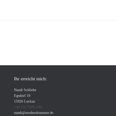
Ihr erreicht mich:
Nandi Schliebe
Egsdorf 19
15926 Luckau
+49.152.3189.1302
nandi@motherdrummer.de