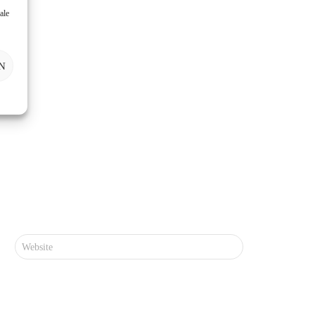
ale
1920
N
Website