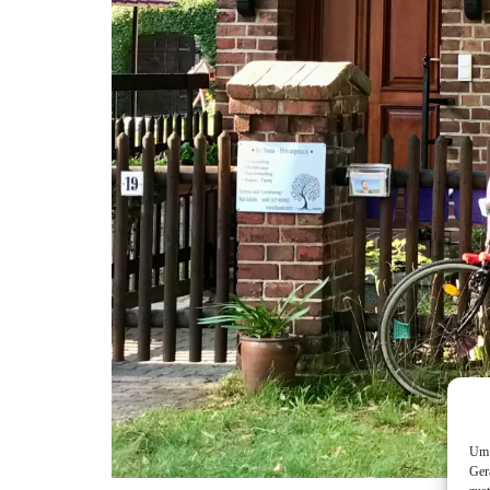
Um 
Ger