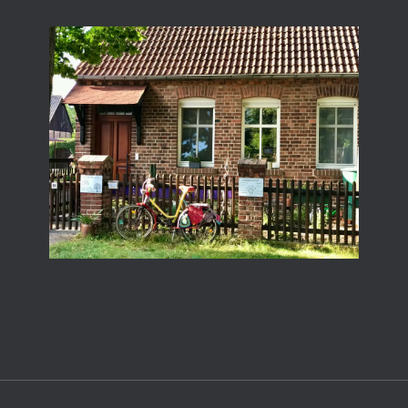
Silber Weide
MotherDrum schw