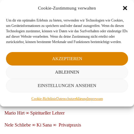
Ramana Maharshi >>Sei, was du bist!<<
Cookie-Zustimmung verwalten
Sandra Ingermann | Llynn Roberts >>Der Weisheit der Natur
Um dir ein optimales Erlebnis zu bieten, verwenden wir Technologien wie Cookies,
lauschen<
um Geräteinformationen zu speichern und/oder darauf zuzugreifen. Wenn du diesen
Technologien zustimmst, können wir Daten wie das Surfverhalten oder eindeutige IDs
Peter Wohlleben >>Das geheime Leben der Bäume<
auf dieser Website verarbeiten. Wenn du deine Zustimmung nicht erteilst oder
zurückziehst, können bestimmte Merkmale und Funktionen beeinträchtigt werden.
Regula Meyer >>tierisch gut – Tiere als Spiegel der Seele<
Thomas Kinkele | Petra Arndt >>Pflanzenhelfer<
AKZEPTIEREN
Stefan Limmer >>Versöhnung mit den Ahnen<
ABLEHNEN
John Fire Deer | Richard Erdoes >>Tahca Ushte-Medizinmann
EINSTELLUNGEN ANSEHEN
der Sioux<<
Cookie-Richtlinie
Datenschutzerklärung
Impressum
Empfehlungen anderer Webseiten:
Mario Hirt ∞ Spiritueller Lehrer
Nele Schliebe ∞ Ki Sana ∞ Privatpraxis