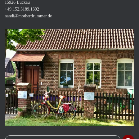
15926 Luckau
+49.152.3189.1302
nandi@motherdrummer.de
S