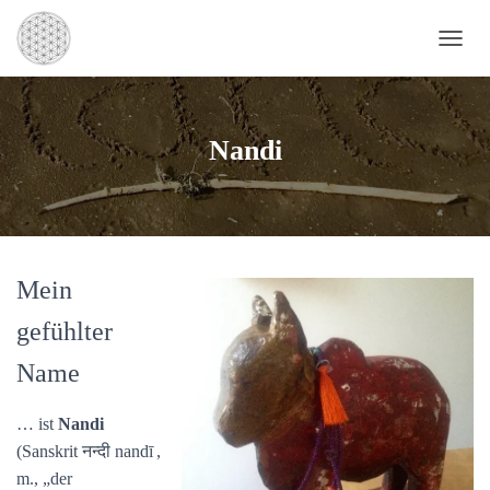
N
A
V
I
G
Nandi
A
T
I
O
N
U
Mein
M
S
gefühlter
C
H
Name
A
L
T
… ist
Nandi
E
(Sanskrit नन्दी nandī ,
N
m., „der