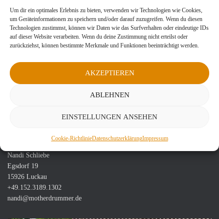
Um dir ein optimales Erlebnis zu bieten, verwenden wir Technologien wie Cookies,
um Geräteinformationen zu speichern und/oder darauf zuzugreifen. Wenn du diesen
Technologien zustimmst, können wir Daten wie das Surfverhalten oder eindeutige IDs
auf dieser Website verarbeiten. Wenn du deine Zustimmung nicht erteilst oder
zurückziehst, können bestimmte Merkmale und Funktionen beeinträchtigt werden.
AKZEPTIEREN
Stoßdorfer See
ABLEHNEN
1 / 11
EINSTELLUNGEN ANSEHEN
Ihr erreicht mich:
Cookie-Richtlinie
Datenschutzerklärung
Impressum
Nandi Schliebe
Egsdorf 19
15926 Luckau
+49.152.3189.1302
nandi@motherdrummer.de