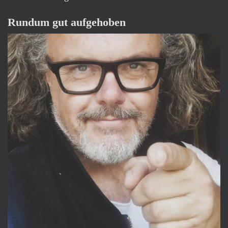
n
n
Rundum gut aufgehoben
a
c
h
: