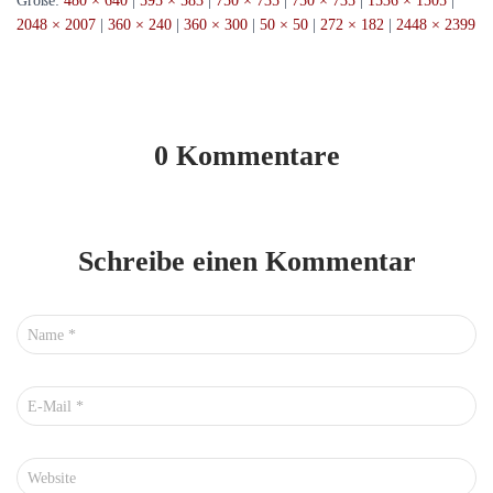
Größe:
480 × 640
|
595 × 583
|
750 × 735
|
750 × 735
|
1536 × 1505
|
2048 × 2007
|
360 × 240
|
360 × 300
|
50 × 50
|
272 × 182
|
2448 × 2399
0 Kommentare
Schreibe einen Kommentar
Name
*
E-Mail
*
Website