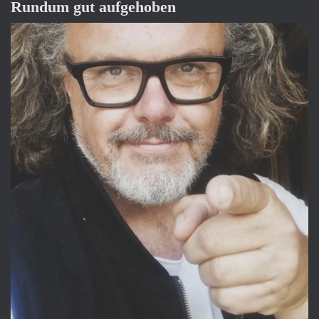
n
Rundum gut aufgehoben
a
c
h
: