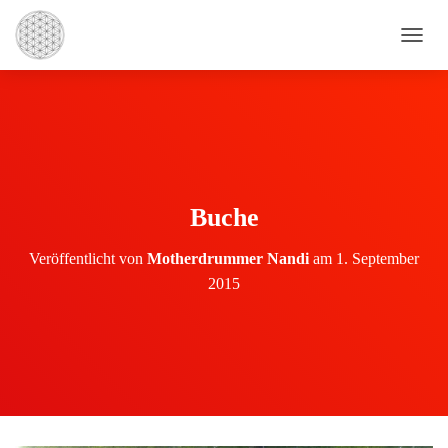
N
A
V
I
G
A
T
I
O
Buche
N
U
Veröffentlicht von
Motherdrummer Nandi
am
1. September
M
S
2015
C
H
A
L
T
E
N