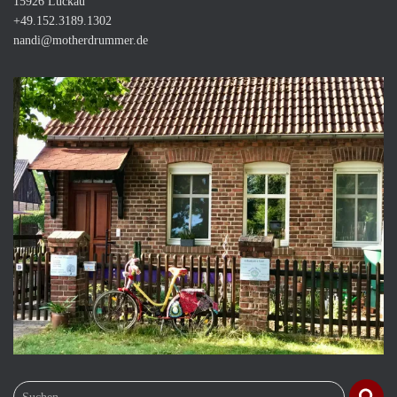
15926 Luckau
+49.152.3189.1302
nandi@motherdrummer.de
S