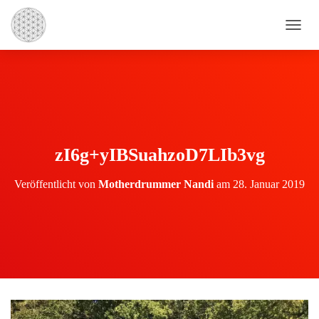
N
A
V
I
G
A
T
I
O
zI6g+yIBSuahzoD7LIb3vg
N
U
Veröffentlicht von
Motherdrummer Nandi
am
28. Januar 2019
M
S
C
H
A
L
T
E
N